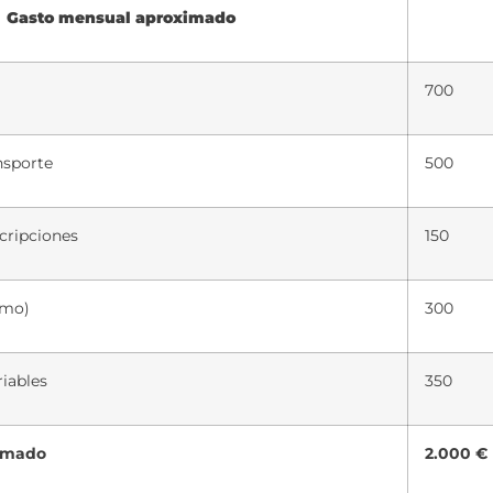
Gasto mensual aproximado
700
nsporte
500
cripciones
150
omo)
300
riables
350
timado
2.000 €